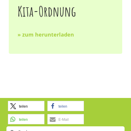
Kita-Ordnung
Stellenangebote
» zum herunterladen
teilen
teilen
teilen
E-Mail
Suche